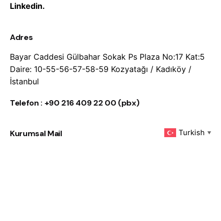
Linkedin.
Adres
Bayar Caddesi Gülbahar Sokak Ps Plaza No:17 Kat:5
Daire: 10-55-56-57-58-59 Kozyatağı / Kadıköy /
İstanbul
Telefon : +90 216 409 22 00 (pbx)
Turkish
Kurumsal Mail
▼
info@atdhukuk.com
Kariyer
Kariyer Başvurularınız İçin
Lütfen Buraya Tıklayınız.